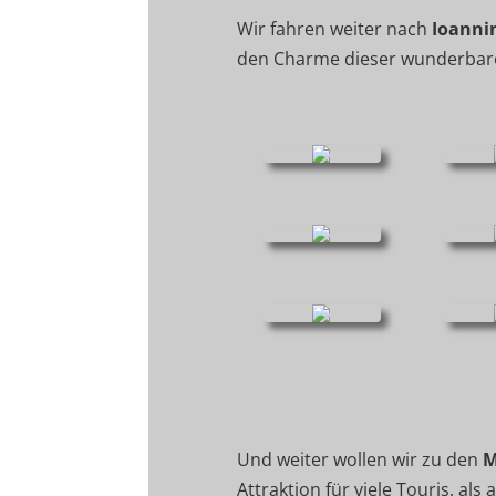
Wir fahren weiter nach
Ioanni
den Charme dieser wunderbare
Und weiter wollen wir zu den
M
Attraktion für viele Touris, al