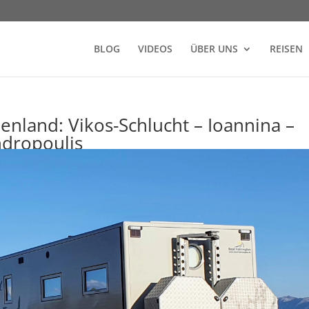
BLOG
VIDEOS
ÜBER UNS
REISEN
henland: Vikos-Schlucht – Ioannina –
ndropoulis
nd