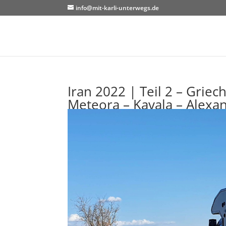
info@mit-karli-unterwegs.de
Iran 2022 | Teil 2 – Griec
Meteora – Kavala – Alexa
von
Nicole
|
9. Mai 2022
|
Europa
,
Griechenla