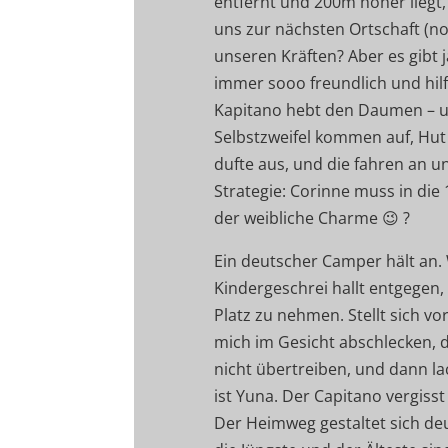
entfernt und 200m höher liegt
uns zur nächsten Ortschaft (no
unseren Kräften? Aber es gibt 
immer sooo freundlich und hil
Kapitano hebt den Daumen – und
Selbstzweifel kommen auf, Hut s
dufte aus, und die fahren an u
Strategie: Corinne muss in die 1
der weibliche Charme 😉 ?
Ein deutscher Camper hält an. 
Kindergeschrei hallt entgegen,
Platz zu nehmen. Stellt sich vo
mich im Gesicht abschlecken, d
nicht übertreiben, und dann l
ist Yuna. Der Capitano vergiss
Der Heimweg gestaltet sich deu