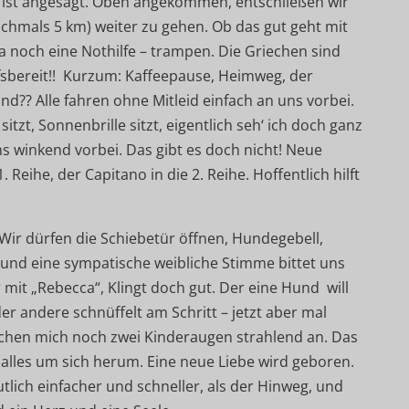
, ist angesagt. Oben angekommen, entschließen wir
chmals 5 km) weiter zu gehen. Ob das gut geht mit
ja noch eine Nothilfe – trampen. Die Griechen sind
fsbereit!! Kurzum: Kaffeepause, Heimweg, der
?? Alle fahren ohne Mitleid einfach an uns vorbei.
itzt, Sonnenbrille sitzt, eigentlich seh‘ ich doch ganz
ns winkend vorbei. Das gibt es doch nicht! Neue
. Reihe, der Capitano in die 2. Reihe. Hoffentlich hilft
Wir dürfen die Schiebetür öffnen, Hundegebell,
 und eine sympatische weibliche Stimme bittet uns
r mit „Rebecca“, Klingt doch gut. Der eine Hund will
er andere schnüffelt am Schritt – jetzt aber mal
achen mich noch zwei Kinderaugen strahlend an. Das
t alles um sich herum. Eine neue Liebe wird geboren.
tlich einfacher und schneller, als der Hinweg, und