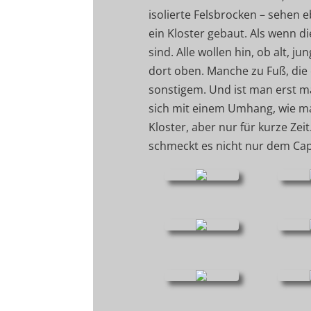
isolierte Felsbrocken – sehen
ein Kloster gebaut. Als wenn 
sind. Alle wollen hin, ob alt, 
dort oben. Manche zu Fuß, die 
sonstigem. Und ist man erst m
sich mit einem Umhang, wie ma
Kloster, aber nur für kurze Z
schmeckt es nicht nur dem Ca