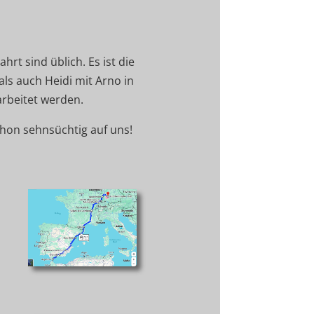
rt sind üblich. Es ist die
ls auch Heidi mit Arno in
arbeitet werden.
chon sehnsüchtig auf uns!