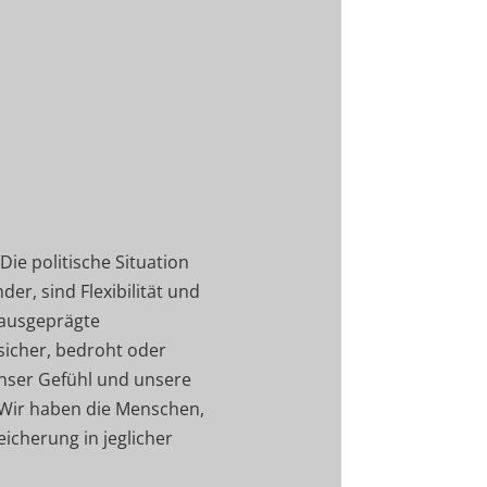
ie politische Situation
er, sind Flexibilität und
 ausgeprägte
sicher, bedroht oder
unser Gefühl und unsere
. Wir haben die Menschen,
eicherung in jeglicher