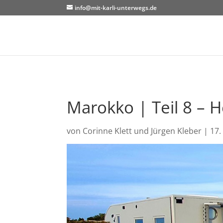
info@mit-karli-unterwegs.de
Marokko | Teil 8 – 
von
Corinne Klett und Jürgen Kleber
|
17.