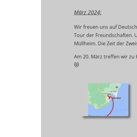
März 2024:
Wir freuen uns auf Deutschl
Tour der Freundschaften. U
Müllheim. Die Zeit der Zwe
Am 20. März treffen wir zu 
😻