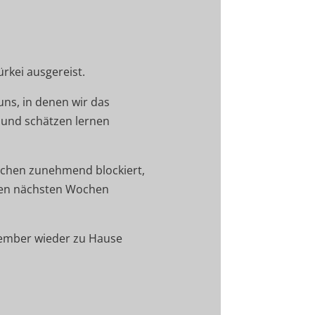
ürkei ausgereist.
uns, in denen wir das
und schätzen lernen
ochen zunehmend blockiert,
 den nächsten Wochen
vember wieder zu Hause