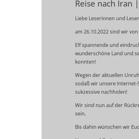
Reise nach Ira
Liebe Leserinnen und Leser
am 26.10.2022 sind wir von 
Elf spannende und eindruck
wunderschöne Land und se
konnten!
Wegen der aktuellen Unruh
sodaß wir unsere Internet-
sukzessive nachholen!
Wir sind nun auf der Rück
sein.
Bis dahin wünschen wir Euc