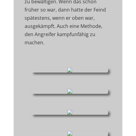
zu bewältigen. Wenn das schon
früher so war, dann hatte der Feind
spätestens, wenn er oben war,
ausgekämpft. Auch eine Methode,
den Angreifer kampfunfähig zu
machen.