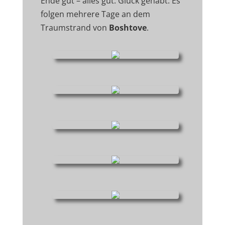
Ende gut – alles gut. Glück gehabt. Es
folgen mehrere Tage an dem
Traumstrand von
Boshtove
.