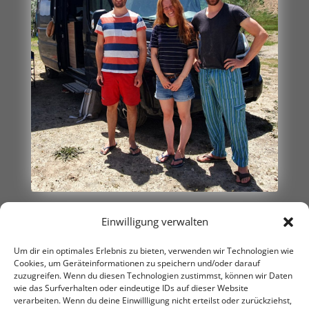
Einwilligung verwalten
Um dir ein optimales Erlebnis zu bieten, verwenden wir Technologien wie
Cookies, um Geräteinformationen zu speichern und/oder darauf
zuzugreifen. Wenn du diesen Technologien zustimmst, können wir Daten
←
weitere Begegnungen
weitere Begegnungen
→
wie das Surfverhalten oder eindeutige IDs auf dieser Website
verarbeiten. Wenn du deine Einwillligung nicht erteilst oder zurückziehst,